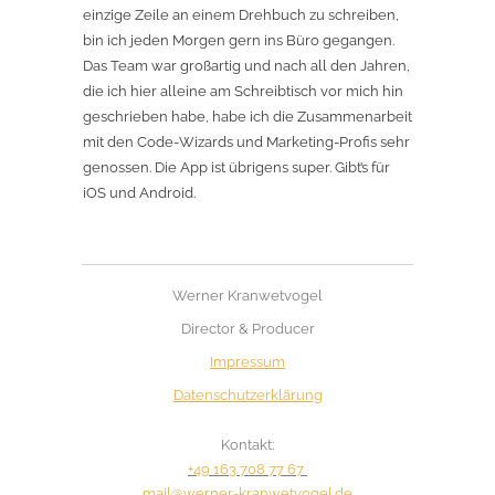
einzige Zeile an einem Drehbuch zu schreiben,
bin ich jeden Morgen gern ins Büro gegangen.
Das Team war großartig und nach all den Jahren,
die ich hier alleine am Schreibtisch vor mich hin
geschrieben habe, habe ich die Zusammenarbeit
mit den Code-Wizards und Marketing-Profis sehr
genossen. Die App ist übrigens super. Gibt’s für
iOS und Android.
Werner Kranwetvogel
Director & Producer
Impressum
Datenschutzerklärung
Kontakt:
+49 163 708 77 67
mail@werner-kranwetvogel.de