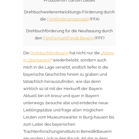
Produzentin: Carolin Dassel
Drehbuchweiterentwicklungs-Förderung durch
die
Filmförderungsanstalt
(FFA)
Drehbuchförderung für die Neufassung durch
den
FilmFernsehFonds Bayern
(FFF)
Die
Drehbuchförderung
hat nicht nur die „
Aliens
in Oberbayern
“ wiederbelebt, sondern auch
mich in die Lage versetzt, endlich tiefer in die
bayerische Geschichte hinein zu graben und
tatsächlich herauszufinden, wie das denn
wirklich so ist mit der Herkunft der Bayern.
Aktuell bin ich kreuz und quer in Bayern
unterwegs, besuche alte und entdecke neue
Lieblingsplätze und frage allen möglichen
Leuten vom Museumswärter in Burg-hausen bis
zum Leiter des bayerischen
Trachtenforschungsinstituts in Benediktbeuern
ein großes Loch in den Bauch. All das in dem